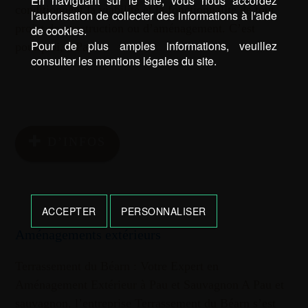
En naviguant sur le site, vous nous accordez
conditionnent la viabilité et la fonctionnalité de tout
l'autorisation de collecter des informations à l'aide
projet de construction ou d’aménagement. C’est
de cookies.
Pour de plus amples informations, veuillez
pourquoi, à Pau …
consulter les mentions légales du site.
D’INFOS
ACCEPTER
PERSONNALISER
Aménagements extérieurs
Terrassement du Béarn : Votre Expert en
Aménagement Extérieur à Pau et Sauvagnon A Pau et
sauvagnon, l’entreprise Terrassement du Béarn s’est