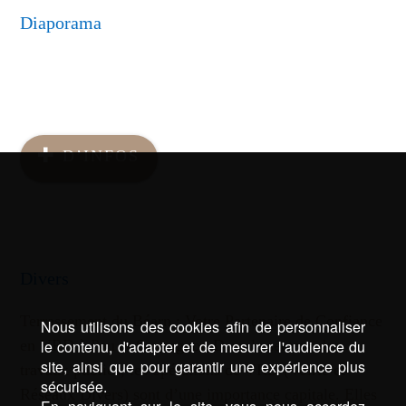
Diaporama
D’INFOS
Divers
Terrassement du Béarn : Votre Partenaire de Confiance
Nous utilisons des cookies afin de personnaliser
en VRD à Pau et Sauvagnon Dans le secteur des
le contenu, d'adapter et de mesurer l'audience du
site, ainsi que pour garantir une expérience plus
travaux publics, les opérations de VRD (Voirie et
sécurisée.
Réseaux Divers) sont d’une importance capitale. Elles