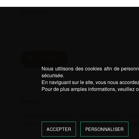
Diaporama
D’INFOS
Nous utilisons des cookies afin de personna
sécurisée.
En naviguant sur le site, vous nous accordez 
Pour de plus amples informations, veuillez c
Divers
Terrassement du Béarn : Votre Partenaire de Confia
Divers) sont d’une importance capitale. Elles condit
ACCEPTER
PERSONNALISER