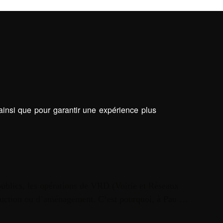
 ainsi que pour garantir une expérience plus
ublics, les opérations de VRD (Voirie et Réseaux
onstruction ou d’aménagement. C’est pourquoi, à Pau …